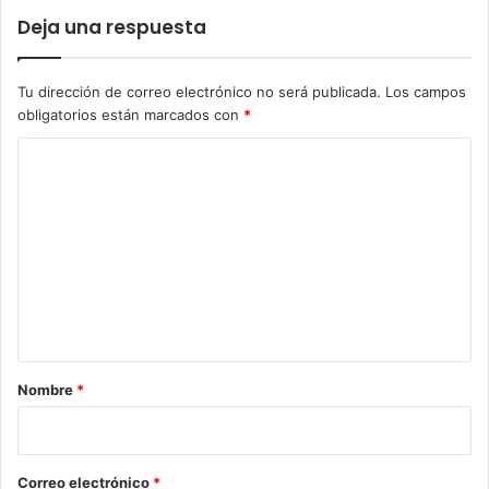
Deja una respuesta
Tu dirección de correo electrónico no será publicada.
Los campos
obligatorios están marcados con
*
C
o
m
e
n
t
a
r
Nombre
*
i
o
*
Correo electrónico
*