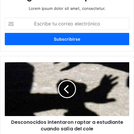
Lorem ipsum dolor sit amet, consectetur.
Escribe
tu
correo
electrónico
Desconocidos intentaron raptar a estudiante
cuando salía del cole