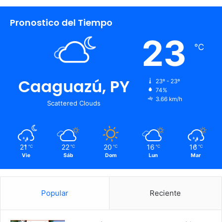
Pronostico del Tiempo
23
℃
Caaguazú, PY
23º - 23º
74%
3.66 km/h
Scattered Clouds
21
22
20
16
16
℃
℃
℃
℃
℃
Vie
Sáb
Dom
Lun
Mar
Popular
Reciente