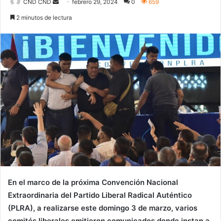
Send
CND CND
febrero 29, 2024
0
659
an
2 minutos de lectura
email
En el marco de la próxima Convención Nacional
Extraordinaria del Partido Liberal Radical Auténtico
(PLRA), a realizarse este domingo 3 de marzo, varios
comités liberales emitieron comunicados donde instan a