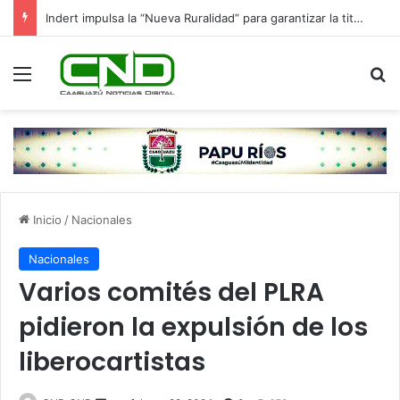
Indert impulsa la “Nueva Ruralidad” para garantizar la titulación de tierras a familias campesinas.
Menú
B
Inicio
/
Nacionales
Nacionales
Varios comités del PLRA
pidieron la expulsión de los
liberocartistas