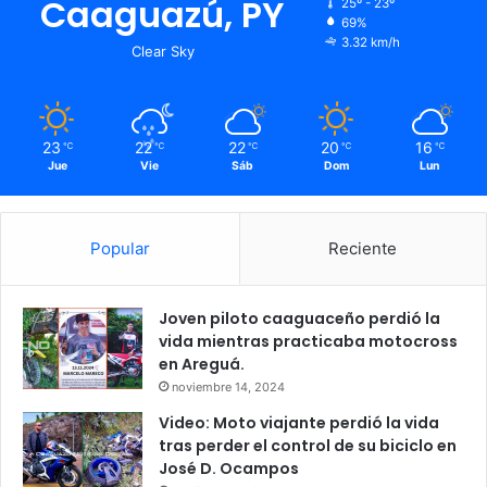
Caaguazú, PY
25º - 23º
69%
3.32 km/h
Clear Sky
23
22
22
20
16
℃
℃
℃
℃
℃
Jue
Vie
Sáb
Dom
Lun
Popular
Reciente
Joven piloto caaguaceño perdió la
vida mientras practicaba motocross
en Areguá.
noviembre 14, 2024
Video: Moto viajante perdió la vida
tras perder el control de su biciclo en
José D. Ocampos