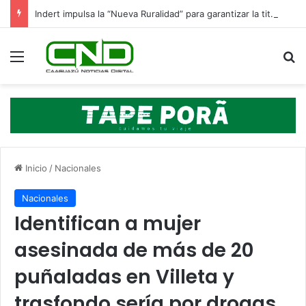
Indert impulsa la “Nueva Ruralidad” para garantizar la titulación de tierras a familias campesinas.
Menú
B
Inicio
/
Nacionales
Nacionales
Identifican a mujer
asesinada de más de 20
puñaladas en Villeta y
trasfondo sería por drogas