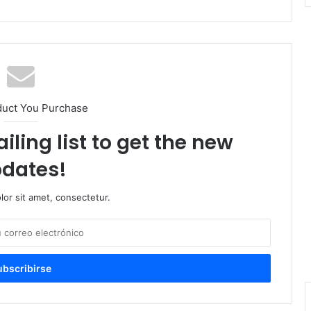
duct You Purchase
iling list to get the new
dates!
or sit amet, consectetur.