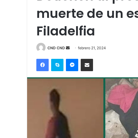
muerte de un e
Filadelfia
Send
CND CND
febrero 21, 2024
an
Facebook
Skype
Messenger
Compartir por correo electrónico
email