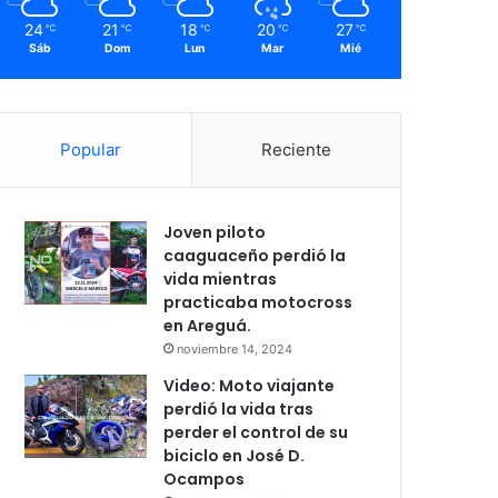
24
21
18
20
27
℃
℃
℃
℃
℃
Sáb
Dom
Lun
Mar
Mié
Popular
Reciente
Joven piloto
caaguaceño perdió la
vida mientras
practicaba motocross
en Areguá.
noviembre 14, 2024
Video: Moto viajante
perdió la vida tras
perder el control de su
biciclo en José D.
Ocampos