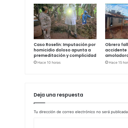
Caso Roselín: Imputación por
Obrero fall
homicidio doloso apunta a
accidente
premeditación y complicidad
amoladora
Hace 10 horas
Hace 15 ho
Deja una respuesta
Tu dirección de correo electrónico no será publicada
C