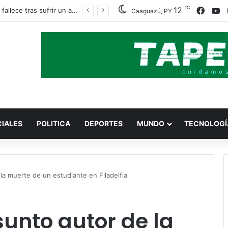
℃
Faceb
Y
12
Obrero fallece tras sufrir un accidente con una amoladora en Canindeyú
Caaguazú, PY
CIALES
POLITICA
DEPORTES
MUNDO
TECNOLOGÍ
la muerte de un estudiante en Filadelfia
sunto autor de la