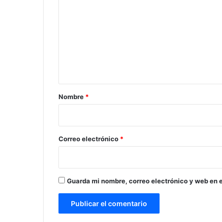
o
m
e
n
t
a
r
Nombre
*
i
o
*
Correo electrónico
*
Guarda mi nombre, correo electrónico y web en 