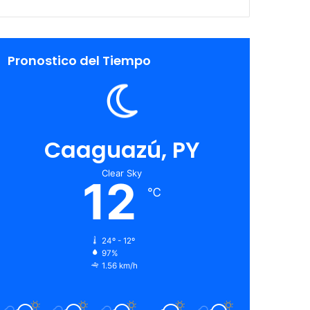
Pronostico del Tiempo
Caaguazú, PY
Clear Sky
12
℃
24º - 12º
97%
1.56 km/h