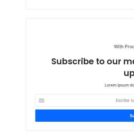
With Pro
Subscribe to our ma
up
Lorem ipsum dol
Escribe
tu
correo
electrónico