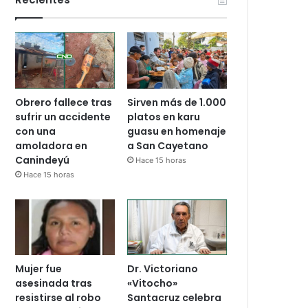
Obrero fallece tras
Sirven más de 1.000
sufrir un accidente
platos en karu
con una
guasu en homenaje
amoladora en
a San Cayetano
Canindeyú
Hace 15 horas
Hace 15 horas
Mujer fue
Dr. Victoriano
asesinada tras
«Vitocho»
resistirse al robo
Santacruz celebra