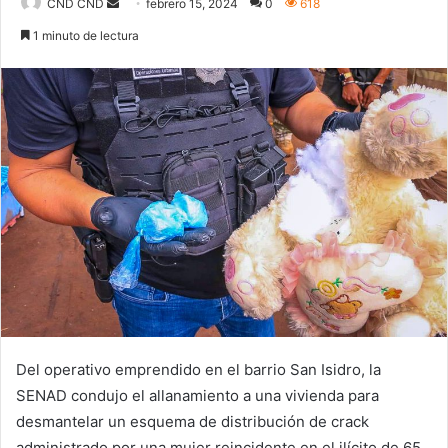
Send
CND CND
febrero 15, 2024
0
618
an
1 minuto de lectura
email
Del operativo emprendido en el barrio San Isidro, la
SENAD condujo el allanamiento a una vivienda para
desmantelar un esquema de distribución de crack
administrado por una mujer reincidente en el ilícito de 65