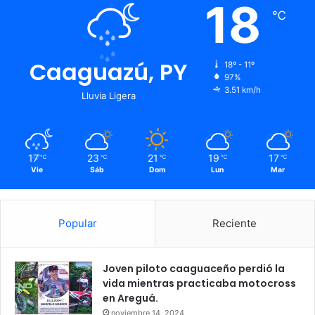
18
℃
Caaguazú, PY
18º - 11º
97%
3.51 km/h
Lluvia Ligera
17
23
21
19
17
℃
℃
℃
℃
℃
Vie
Sáb
Dom
Lun
Mar
Popular
Reciente
Joven piloto caaguaceño perdió la
vida mientras practicaba motocross
en Areguá.
noviembre 14, 2024