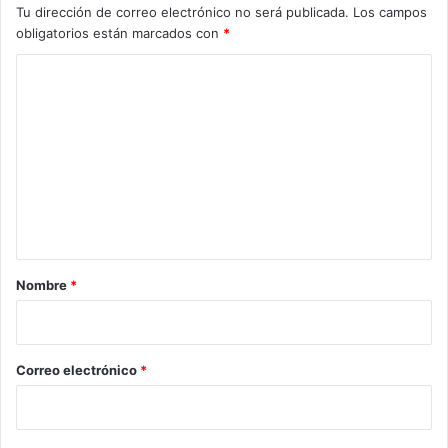
Tu dirección de correo electrónico no será publicada.
Los campos
obligatorios están marcados con
*
C
o
m
e
n
t
a
r
Nombre
*
i
o
*
Correo electrónico
*