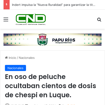
Indert impulsa la “Nueva Ruralidad” para garantizar la titulación de tierras a familias campesinas.
Menú
B
Inicio
/
Nacionales
Nacionales
En oso de peluche
ocultaban cientos de dosis
de chespi en Luque.