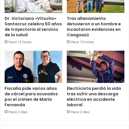
Dr. Victoriano «Vitocho»
Tras allanamiento
Santacruz celebra 50 años
detuvieron a un hombre e
de trayectoria al servicio
incautaron evidencias en
de la salud
Caaguazú
Hace 12 horas
Hace 13 horas
Fiscalía pide varios años
Electricista perdió la vida
de cárcel para acusados
tras sufrir una descarga
por el crimen de María
eléctrica en accidente
Fernanda
laboral.
Hace 2 días
Hace 2 días