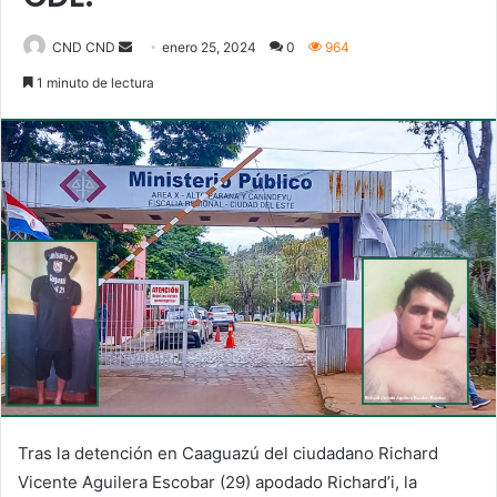
Send
CND CND
enero 25, 2024
0
964
an
1 minuto de lectura
email
Tras la detención en Caaguazú del ciudadano Richard
Vicente Aguilera Escobar (29) apodado Richard’i, la