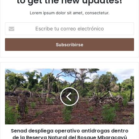
to get the new updates!
Lorem ipsum dolor sit amet, consectetur.
Escribe
tu
correo
electrónico
Senad despliega operativo antidrogas dentro
de la Reserva Natural del Bosque Mbaracayú