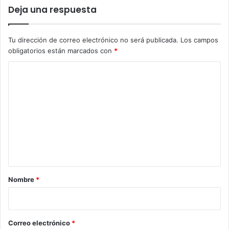
Deja una respuesta
Tu dirección de correo electrónico no será publicada.
Los campos
obligatorios están marcados con
*
C
o
m
e
n
t
a
r
Nombre
*
i
o
*
Correo electrónico
*