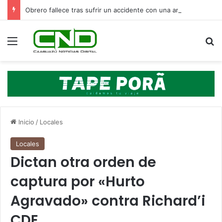
Obrero fallece tras sufrir un accidente con una amoladora en Canindeyú
Menú
B
Inicio
/
Locales
Locales
Dictan otra orden de
captura por «Hurto
Agravado» contra Richard’i
CDE.