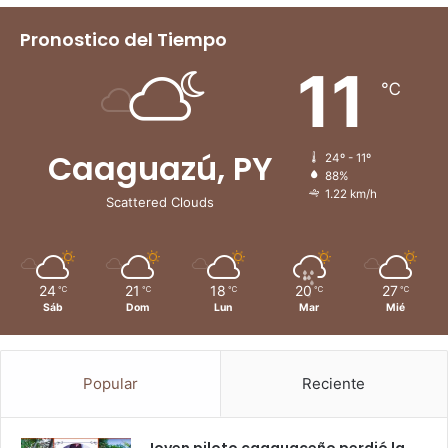
Pronostico del Tiempo
11
℃
Caaguazú, PY
24º - 11º
88%
1.22 km/h
Scattered Clouds
24
21
18
20
27
℃
℃
℃
℃
℃
Sáb
Dom
Lun
Mar
Mié
Popular
Reciente