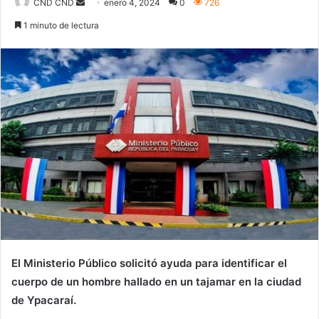
Send
CND CND
enero 4, 2024
0
726
an
1 minuto de lectura
email
El Ministerio Público solicitó ayuda para identificar el
cuerpo de un hombre hallado en un tajamar en la ciudad
de Ypacaraí.