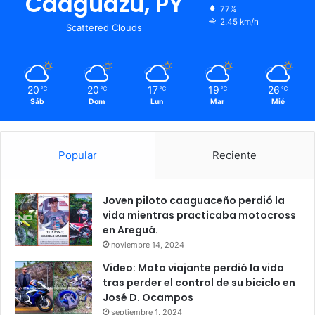
Caaguazú, PY
77%
2.45 km/h
Scattered Clouds
20
20
17
19
26
℃
℃
℃
℃
℃
Sáb
Dom
Lun
Mar
Mié
Popular
Reciente
Joven piloto caaguaceño perdió la
vida mientras practicaba motocross
en Areguá.
noviembre 14, 2024
Video: Moto viajante perdió la vida
tras perder el control de su biciclo en
José D. Ocampos
septiembre 1, 2024