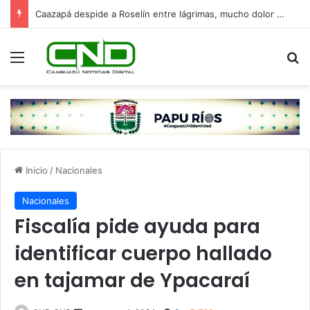
Caazapá despide a Roselín entre lágrimas, mucho dolor y un fuerte pedido de justicia
Menú
B
Inicio
/
Nacionales
Nacionales
Fiscalía pide ayuda para
identificar cuerpo hallado
en tajamar de Ypacaraí