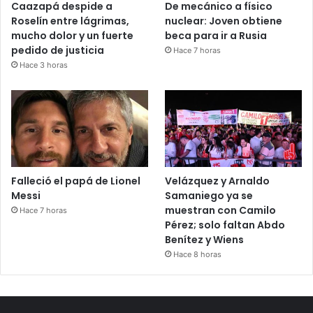
Caazapá despide a
De mecánico a físico
Roselín entre lágrimas,
nuclear: Joven obtiene
mucho dolor y un fuerte
beca para ir a Rusia
pedido de justicia
Hace 7 horas
Hace 3 horas
Falleció el papá de Lionel
Velázquez y Arnaldo
Messi
Samaniego ya se
muestran con Camilo
Hace 7 horas
Pérez; solo faltan Abdo
Benítez y Wiens
Hace 8 horas