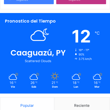
Pronostico del Tiempo
12
℃
Caaguazú, PY
16º - 11º
90%
3.75 km/h
Scattered Clouds
16
26
21
18
16
℃
℃
℃
℃
℃
Vie
Sáb
Dom
Lun
Mar
Popular
Reciente