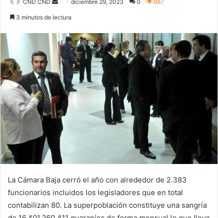
Send
CND CND
diciembre 29, 2023
0
887
an
3 minutos de lectura
email
La Cámara Baja cerró el año con alrededor de 2.383
funcionarios incluidos los legisladores que en total
contabilizan 80. La superpoblación constituye una sangría
de 16.401.260.411 guaraníes de forma mensual lo que lleva