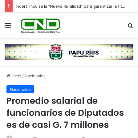
Indert impulsa la “Nueva Ruralidad” para garantizar la titulación de tierras a familias campesinas.
Menú
B
Inicio
/
Nacionales
Nacionales
Promedio salarial de
funcionarios de Diputados
es de casi G. 7 millones