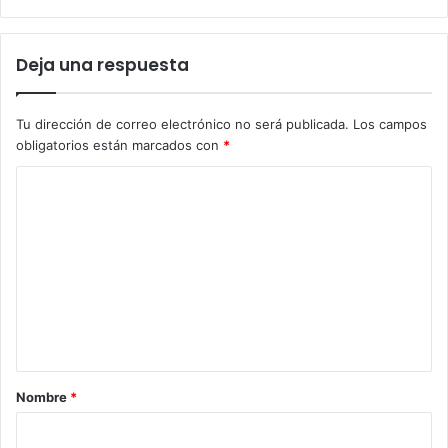
Deja una respuesta
Tu dirección de correo electrónico no será publicada.
Los campos
obligatorios están marcados con
*
C
o
m
e
n
t
a
r
Nombre
*
i