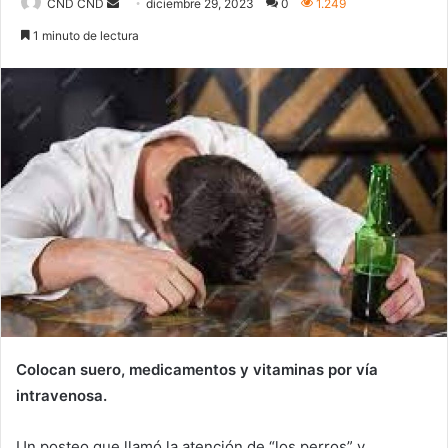
Send
CND CND
diciembre 29, 2023
0
1.249
an
1 minuto de lectura
email
Colocan suero, medicamentos y vitaminas por vía
intravenosa.
Un posteo que llamó la atención de “los perros” y