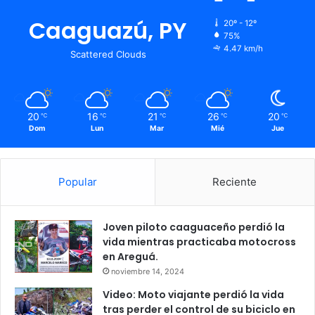
Caaguazú, PY
20º - 12º
75%
4.47 km/h
Scattered Clouds
20
16
21
26
20
℃
℃
℃
℃
℃
Dom
Lun
Mar
Mié
Jue
Popular
Reciente
Joven piloto caaguaceño perdió la
vida mientras practicaba motocross
en Areguá.
noviembre 14, 2024
Video: Moto viajante perdió la vida
tras perder el control de su biciclo en