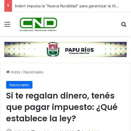
Indert impulsa la “Nueva Ruralidad” para garantizar la titulación de tierras a familias campesinas.
Menú
B
Inicio
/
Nacionales
Nacionales
Si te regalan dinero, tenés
que pagar impuesto: ¿Qué
establece la ley?