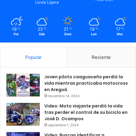
Lluvia Ligera
19
23
21
19
17
℃
℃
℃
℃
℃
Vie
Sáb
Dom
Lun
Mar
Popular
Reciente
Joven piloto caaguaceño perdió la
vida mientras practicaba motocross
en Areguá.
noviembre 14, 2024
Video: Moto viajante perdió la vida
tras perder el control de su biciclo en
José D. Ocampos
septiembre 1, 2024
Video: Buscan identificar a