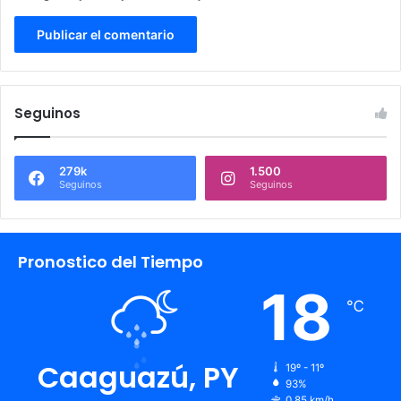
Seguinos
279k
1.500
Seguinos
Seguinos
Pronostico del Tiempo
18
℃
Caaguazú, PY
19º - 11º
93%
0.85 km/h