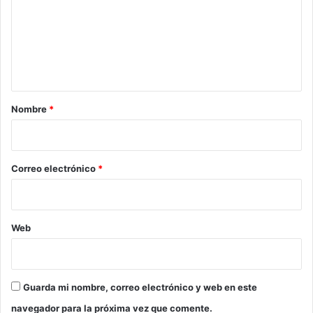
m
e
n
t
a
r
Nombre
*
i
o
*
Correo electrónico
*
Web
Guarda mi nombre, correo electrónico y web en este
navegador para la próxima vez que comente.