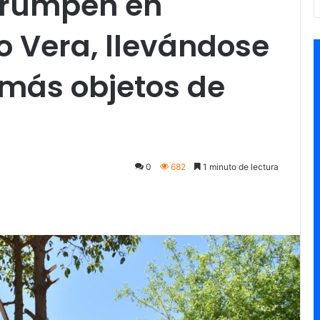
rrumpen en
o Vera, llevándose
 más objetos de
0
682
1 minuto de lectura