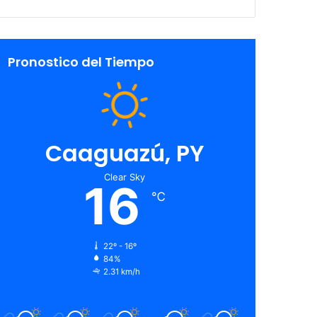
Pronostico del Tiempo
Caaguazú, PY
Clear Sky
16
℃
22º - 16º
84%
2.31 km/h