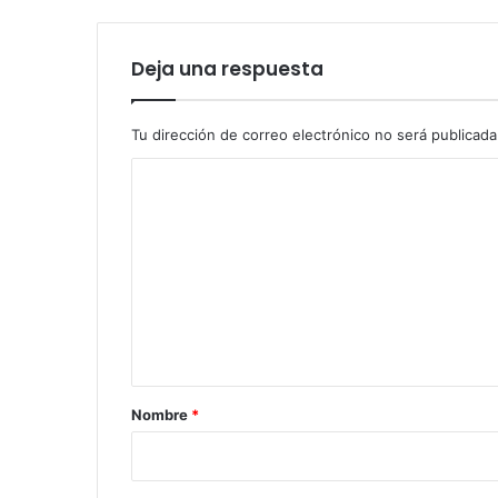
Deja una respuesta
Tu dirección de correo electrónico no será publicada
C
o
m
e
n
t
a
r
Nombre
*
i
o