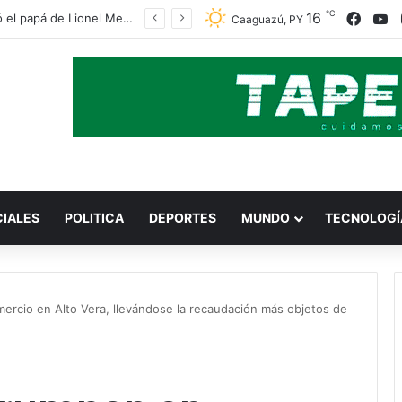
℃
Faceb
Y
16
Falleció el papá de Lionel Messi
Caaguazú, PY
CIALES
POLITICA
DEPORTES
MUNDO
TECNOLOGÍ
rcio en Alto Vera, llevándose la recaudación más objetos de