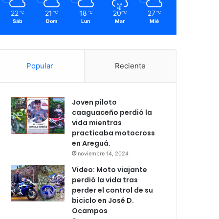
22
21
18
20
27
℃
℃
℃
℃
℃
Sáb
Dom
Lun
Mar
Mié
Popular
Reciente
Joven piloto
caaguaceño perdió la
vida mientras
practicaba motocross
en Areguá.
noviembre 14, 2024
Video: Moto viajante
perdió la vida tras
perder el control de su
biciclo en José D.
Ocampos