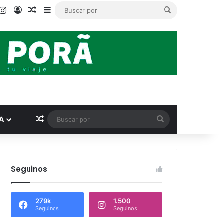
ook
ouTube
Instagram
Acceso
Publicación al azar
Barra lateral
Buscar
por
Publicación al azar
Buscar
A
por
Seguinos
279k
1.500
Seguinos
Seguinos