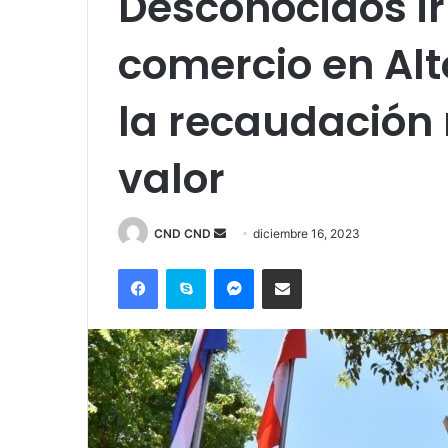
Desconocidos i
comercio en Alt
la recaudación
valor
Send
CND CND
diciembre 16, 2023
an
Facebook
Skype
Messenger
Compartir por correo electrónico
email