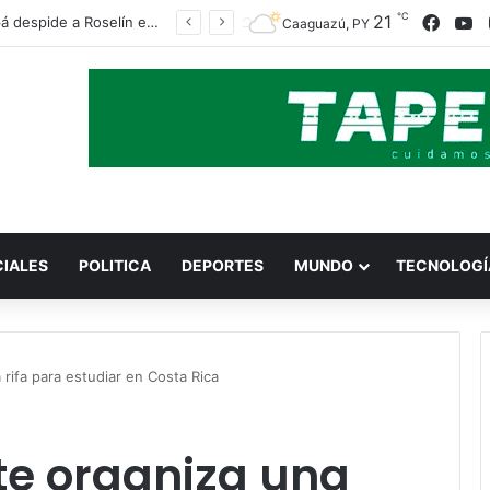
℃
Faceb
Y
21
Caazapá despide a Roselín entre lágrimas, mucho dolor y un fuerte pedido de justicia
Caaguazú, PY
CIALES
POLITICA
DEPORTES
MUNDO
TECNOLOGÍ
rifa para estudiar en Costa Rica
te organiza una