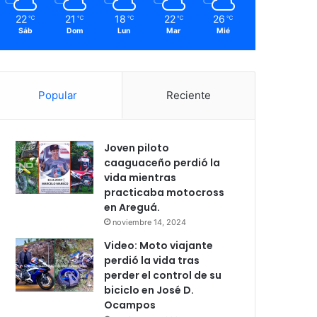
22
21
18
22
26
℃
℃
℃
℃
℃
Sáb
Dom
Lun
Mar
Mié
Popular
Reciente
Joven piloto
caaguaceño perdió la
vida mientras
practicaba motocross
en Areguá.
noviembre 14, 2024
Video: Moto viajante
perdió la vida tras
perder el control de su
biciclo en José D.
Ocampos