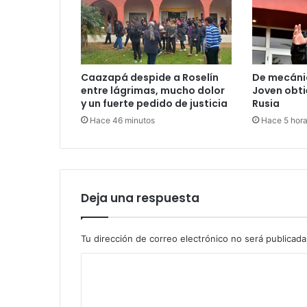
Caazapá despide a Roselín
De mecánic
entre lágrimas, mucho dolor
Joven obti
y un fuerte pedido de justicia
Rusia
Hace 46 minutos
Hace 5 hor
Deja una respuesta
Tu dirección de correo electrónico no será publicada
C
o
m