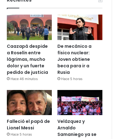
Caazapá despide
De mecánico a
a Roselín entre
físico nuclear:
lágrimas, mucho
Joven obtiene
dolor y un fuerte
beca para ir a
pedido de justicia
Rusia
Hace 46 minutos
Hace 5 horas
Falleció el papá de
Velázquez y
Lionel Messi
Arnaldo
Samaniego ya se
Hace 5 horas