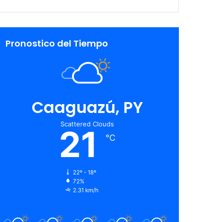
Pronostico del Tiempo
Caaguazú, PY
Scattered Clouds
21
℃
22º - 18º
72%
2.31 km/h