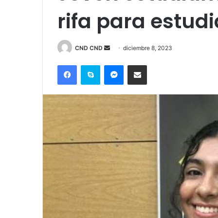
rifa para estud
Send
CND CND
diciembre 8, 2023
an
Facebook
Skype
Messenger
Compartir por correo electrónico
email