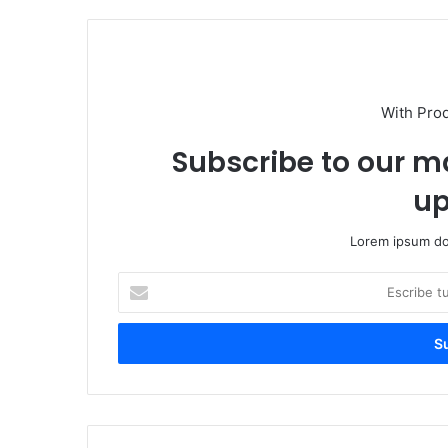
With Pro
Subscribe to our ma
up
Lorem ipsum dol
Escribe
tu
correo
electrónico