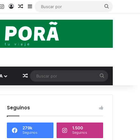
ook
ouTube
Instagram
Acceso
Publicación al azar
Barra lateral
Buscar
por
Publicación al azar
Buscar
A
por
Seguinos
279k
1.500
Seguinos
Seguinos