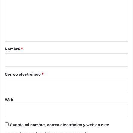
m
e
n
t
a
r
Nombre
*
i
o
*
Correo electrónico
*
Web
Guarda mi nombre, correo electrónico y web en este