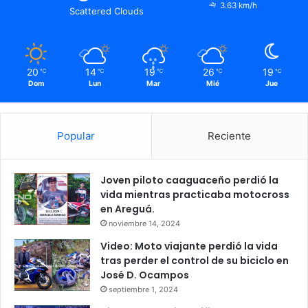
3.63 km/h
Scattered Clouds
20
14
19
26
19
℃
℃
℃
℃
℃
Dom
Lun
Mar
Mié
Jue
Popular
Reciente
Joven piloto caaguaceño perdió la
vida mientras practicaba motocross
en Areguá.
noviembre 14, 2024
Video: Moto viajante perdió la vida
tras perder el control de su biciclo en
José D. Ocampos
septiembre 1, 2024