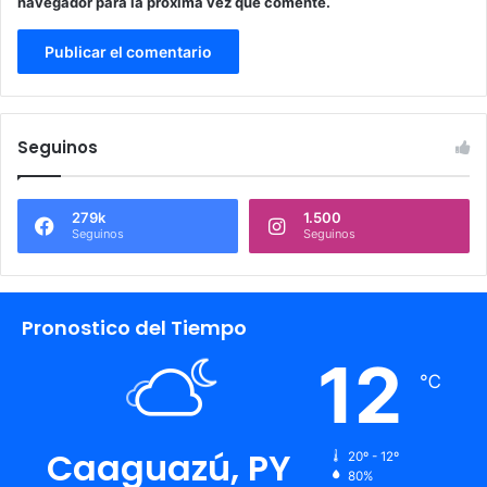
navegador para la próxima vez que comente.
Seguinos
279k
1.500
Seguinos
Seguinos
Pronostico del Tiempo
12
℃
Caaguazú, PY
20º - 12º
80%