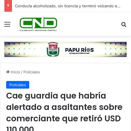
Conducía alcoholizado, sin licencia y terminó volcando en Yasy Cañy
Menú
B
Inicio
/
Policiales
Policiales
Cae guardia que habría
alertado a asaltantes sobre
comerciante que retiró USD
110.000