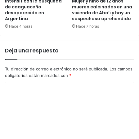
Intensifican la búsqueda
Mujer y niño de 12 años
de caaguaceño
mueren calcinados en una
desaparecido en
vivienda de Aba’i y hay un
Argentina
sospechoso aprehendido
Hace 4 horas
Hace 7 horas
Deja una respuesta
Tu dirección de correo electrónico no será publicada.
Los campos
obligatorios están marcados con
*
C
o
m
e
n
t