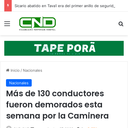
Sicario abatido en Tava’i era del primer anillo de seguridad de Macho, según la Policía
Menú
B
Inicio
/
Nacionales
Nacionales
Más de 130 conductores
fueron demorados esta
semana por la Caminera