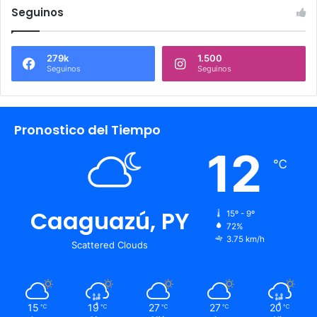
Seguinos
279k
1.500
Seguinos
Seguinos
Pronostico del Tiempo
12
℃
Caaguazú, PY
15º - 9º
72%
3.75 km/h
Scattered Clouds
15
19
27
27
20
℃
℃
℃
℃
℃